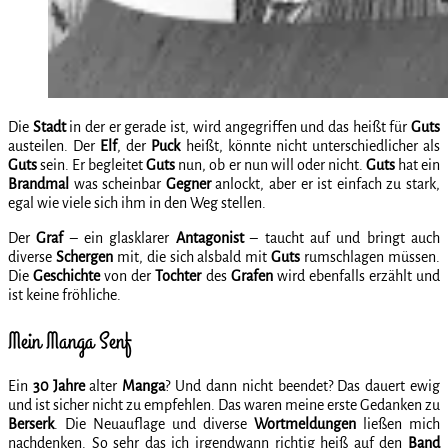
Die
Stadt
in der er gerade ist, wird angegriffen und das heißt für
Guts
austeilen. Der
Elf
, der
Puck
heißt, könnte nicht unterschiedlicher als
Guts
sein. Er begleitet
Guts
nun, ob er nun will oder nicht.
Guts
hat ein
Brandmal
was scheinbar
Gegner
anlockt, aber er ist einfach zu stark,
egal wie viele sich ihm in den Weg stellen.
Der
Graf
– ein glasklarer
Antagonist
– taucht auf und bringt auch
diverse
Schergen
mit, die sich alsbald mit
Guts
rumschlagen müssen.
Die
Geschichte
von der
Tochter
des
Grafen
wird ebenfalls erzählt und
ist keine fröhliche.
Mein Manga Senf
Ein
30 Jahre
alter
Manga
? Und dann nicht beendet? Das dauert ewig
und ist sicher nicht zu empfehlen. Das waren meine erste Gedanken zu
Berserk
. Die Neuauflage und diverse
Wortmeldungen
ließen mich
nachdenken. So sehr das ich irgendwann richtig heiß auf den
Band