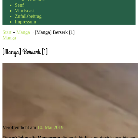
Senf
Vinciscast
Zufallsbeitrag
Impressum
Start
»
Manga
»
[Manga] Berserk [1]
Manga
[Manga] Berserk [1]
Veröffentlicht am
10. Mai 2019
Eine
30 Jahre alte Mangaserie
die noch läuft, sind doch kaum bis gar