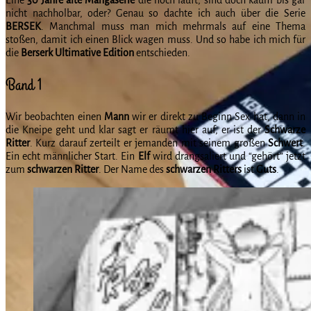
nicht nachholbar, oder? Genau so dachte ich auch über die Serie
BERSEK
. Manchmal muss man mich mehrmals auf eine Thema
stoßen, damit ich einen Blick wagen muss. Und so habe ich mich für
die
Berserk Ultimative Edition
entschieden.
Band 1
Wir beobachten einen
Mann
wir er direkt zu Beginn Sex hat, dann in
die Kneipe geht und klar sagt er räumt hier auf, er ist der
Schwarze
Ritter
. Kurz darauf zerteilt er jemanden mit seinem großen
Schwert
.
Ein echt männlicher Start. Ein
Elf
wird drangsaliert und “gehört” jetzt
zum
schwarzen
Ritter
. Der Name des
schwarzen Ritters
ist
Guts
.