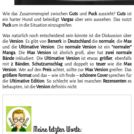
Wie das Zusammenspiel zwischen
Guts
und
Puck
aussieht?
Guts
ist
ein harter Hund und beleidigt
Vargas
über sein aussehen. Das nutzt
Puck
um in die Situation einzugreifen.
Was natürlich noch entscheidend sein könnte ist die Diskussion über
die
Version
. Es gibt von
Berserk
in
Deutschland
die
normale
, die
Max
und die
Ultimative
Version
. Die
normale Version
ist ein
“normaler”
Manga
. Die
Max Version
ist ähnlich groß, aber hat
zwei normale
Bände
inkludiert. Die
Ultimative Version
ist etwas
größer
, ebenfalls
mit
2 Bänden
,
Schutzumschlag
und doppelt so
teuer
wie die
Max
Version
. Wer auf den
Preis
achtet, sollte zur
Max Version
greifen. Das
größere Format
und das – wie ich finde –
schönere Cover
sprechen für
die
Ultimative
Edition
. So schlecht wie bei manchen
Rezensenten
es
behaupten, ist die
Version
definitiv nicht.
Meine letzten Worte: