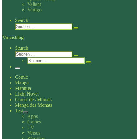
Valiant
Vertigo
Search
Suche
Suchen …
Vincisblog
Search
Suche
Suchen …
Suche
Suchen …
Menü
Comic
Manga
Manhua
Light Novel
Comic des Monats
Manga des Monats
Test
Apps
Games
TV
Versus
Wootbox