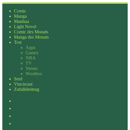
Zum
Inhalt
Comic
springen
Manga
Manhua
Light Novel
Comic des Monats
Manga des Monats
Test
Apps
Games
NBA
TV
Versus
Wootbox
Senf
Vinciscast
Zufallsbeitrag