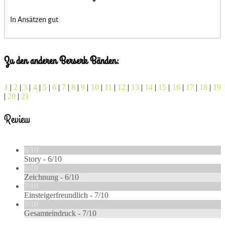
In Ansätzen gut
Zu den anderen Berserk Bänden:
1
|
2
|
3
|
4
|
5
|
6
|
7
|
8
|
9
|
10
|
11
|
12
|
13
|
14
|
15
|
16
|
17
|
18
|
19
|
20
|
21
Review
6/10
Story -
6/10
6/10
Zeichnung -
6/10
7/10
Einsteigerfreundlich -
7/10
7/10
Gesamteindruck -
7/10