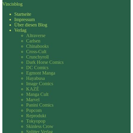
Vincisblog
Startseite
Impressum
Über diesen Blog
Verlag
Altraverse
Carlsen
Chinabooks
Cross-Cult
Crunchyroll
Dark Horse Comics
DC Comics
Egmont Manga
Hayabusa
Image Comics
KAZÉ
Manga Cult
Marvel
Panini Comics
Popcom
Reprodukt
Tokyopop
Skinless Crow
Splitter Verlag