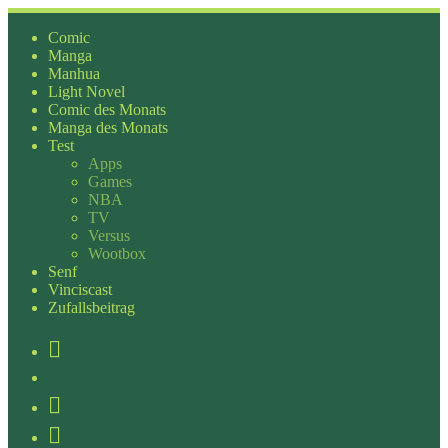
Zum
Inhalt
Comic
springen
Manga
Manhua
Light Novel
Comic des Monats
Manga des Monats
Test
Apps
Games
NBA
TV
Versus
Wootbox
Senf
Vinciscast
Zufallsbeitrag