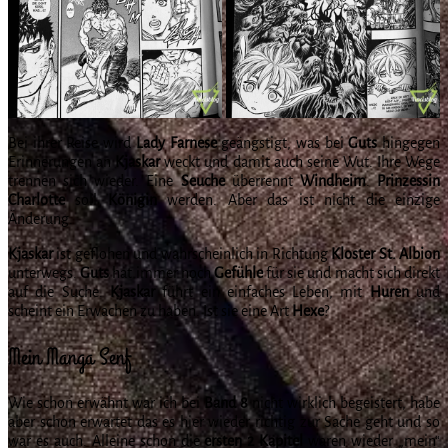
Bei ihrer Reise wird
Lady
Farnese
geängstigt, was bei
Guts
hingegen
Erinnerungen an
Kjaskar
weckt und damit auch seine Wut. Ihre Wege
trennen sich wieder. Eine
Seuche
überrennt
Windheim
.
Prinzessin
Charlotte
soll
Königin
werden. Aber das ist nicht die einzige
Änderung.
Kjaskar
ist geflohen und wahrscheinlich in Richtung
Kloster St. Albion
unterwegs.
Guts
hat immer noch
Gefühle
für sie und macht sich direkt
auf die Suche.
Kjaskar
führt ein einfaches Leben, mit
Huren
und
scheint ein Erwachen zu haben. Ist sie eine Art
Hexe
?
Mein Manga Senf
Wie schon erwähnt war ich bei
Band 8
nicht wirklich begeistert, habe
aber schon erwartet das es hier wieder richtig zur Sache geht und so
war es auch. Alleine schon die
ersten 2 Kapitel
waren wieder „mein“