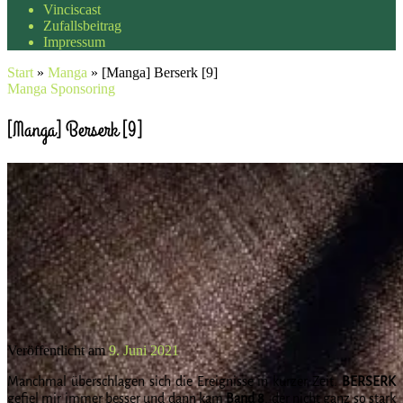
Vinciscast
Zufallsbeitrag
Impressum
Start
»
Manga
»
[Manga] Berserk [9]
Manga
Sponsoring
[Manga] Berserk [9]
Veröffentlicht am
9. Juni 2021
Manchmal überschlagen sich die Ereignisse in kurzer Zeit.
BERSERK
gefiel mir immer besser und dann kam
Band 8
, der nicht ganz so stark