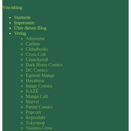
Vincisblog
Startseite
Impressum
Über diesen Blog
Verlag
Altraverse
Carlsen
Chinabooks
Cross-Cult
Crunchyroll
Dark Horse Comics
DC Comics
Egmont Manga
Hayabusa
Image Comics
KAZÉ
Manga Cult
Marvel
Panini Comics
Popcom
Reprodukt
Tokyopop
Skinless Crow