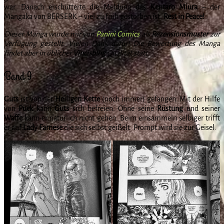
war. Danach erschütterte die Meldung das
Kentaro Miura
– der
Mangaka von BERSERK – viel zu früh gestorben ist.
Rest in Peace!
Dieser Manga wurde mir von
Panini Comics
als
Rezensionsmuster
zur
Verfügung gestellt. Vielen Dank dafür! Die Bewertung des Manga
findet aber in üblicher
Vincisblog
Qualität statt.
Band 9
Guts
ist von der
Heiligen
Kette
(noch immer) gefangen. Mit der Hilfe
von
Puck
kann
Guts
sich befreien. Ohne seine
Rüstung
und seiner
Waffe
kann er natürlich nicht gehen. Beim einsammeln selbiger trifft
er auf
Lady
Farnese
die sich selbst geißelt. Prompt wird sie zur Geisel.