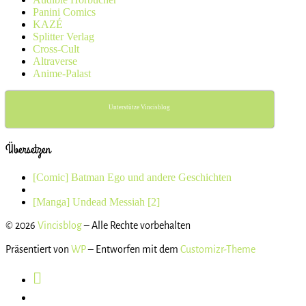
Panini Comics
KAZÉ
Splitter Verlag
Cross-Cult
Altraverse
Anime-Palast
Unterstütze Vincisblog
Übersetzen
Beitragsnavigation
Vorheriger
[Comic] Batman Ego und andere Geschichten
Beitrag
Zurück
zur
Nächster
[Manga] Undead Messiah [2]
Beitragsliste
Beitrag
© 2026
Vincisblog
– Alle Rechte vorbehalten
Präsentiert von
WP
– Entworfen mit dem
Customizr-Theme