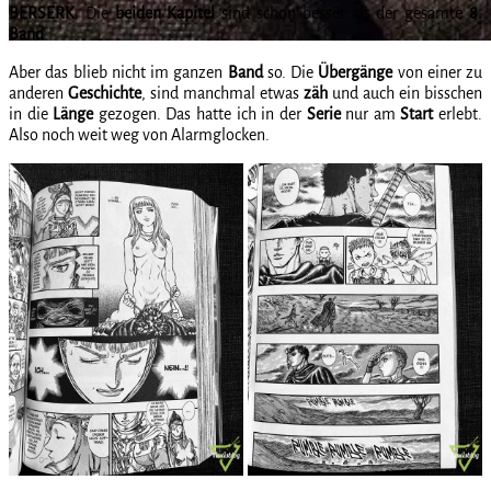
BERSERK
. Die
beiden
Kapitel
sind schon besser als der gesamte
8.
Band
.
Aber das blieb nicht im ganzen
Band
so. Die
Übergänge
von einer zu
anderen
Geschichte
, sind manchmal etwas
zäh
und auch ein bisschen
in die
Länge
gezogen. Das hatte ich in der
Serie
nur am
Start
erlebt.
Also noch weit weg von Alarmglocken.