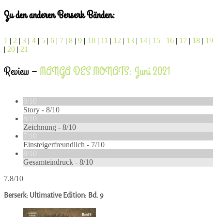
Zu den anderen Berserk Bänden:
1
|
2
|
3
|
4
|
5
|
6
|
7
|
8
|
9
|
10
|
11
|
12
|
13
|
14
|
15
|
16
|
17
|
18
|
19
|
20
|
21
Review –
MANGA DES MONATS: Juni 2021
8/10
Story -
8/10
8/10
Zeichnung -
8/10
7/10
Einsteigerfreundlich -
7/10
8/10
Gesamteindruck -
8/10
7.8/10
Berserk: Ultimative Edition: Bd. 9