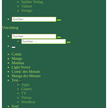
Splitter Verlag
Valiant
Vertigo
Search
Suche
Suchen …
Vincisblog
Search
Suche
Suchen …
Suche
Suchen …
Menü
Comic
Manga
Manhua
Light Novel
Comic des Monats
Manga des Monats
Test
Apps
Games
TV
Versus
Wootbox
Senf