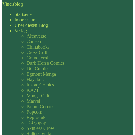
Vincisblog
Startseite
Impressum
Über diesen Blog
Verlag
Altraverse
Carlsen
Chinabooks
Cross-Cult
Crunchyroll
Dark Horse Comics
DC Comics
Egmont Manga
Hayabusa
Image Comics
KAZÉ
Manga Cult
Marvel
Panini Comics
Popcom
Reprodukt
Tokyopop
Skinless Crow
Splitter Verlag