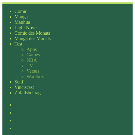
Zum
Inhalt
Comic
springen
Manga
Manhua
Light Novel
Comic des Monats
Manga des Monats
Test
Apps
Games
NBA
TV
Versus
Wootbox
Senf
Vinciscast
Zufallsbeitrag