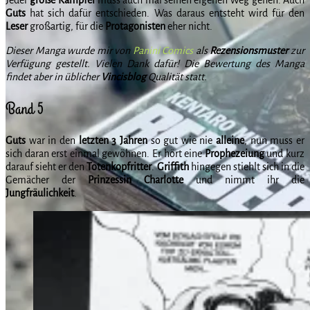
Guts
hat sich dafür entschieden. Was daraus entsteht wird für den
Leser
großartig, für die
Protagonisten
eher nicht.
Dieser Manga wurde mir von
Panini Comics
als
Rezensionsmuster
zur
Verfügung gestellt. Vielen Dank dafür! Die Bewertung des Manga
findet aber in üblicher
Vincisblog
Qualität statt.
Band 5
Guts
war in den
letzten 3 Jahren
so gut wie nie
alleine
, nun muss er
sich daran erst einmal gewöhnen. Er hört eine
Prophezeiung
und kurz
darauf sieht er den
Totenkopfritter
.
Griffith
hingegen stiehlt sich in die
Gemächer der
Prinzessin Charlotte
und nimmt ihr die
Jungfräulichkeit
.