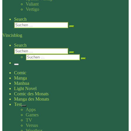
Valiant
Vertigo
Search
Suche
Suchen …
Vincisblog
Search
Suche
Suchen …
Suche
Suchen …
Menü
Comic
Manga
Manhua
Light Novel
Comic des Monats
Manga des Monats
Test
Apps
Games
TV
Versus
Wootbox