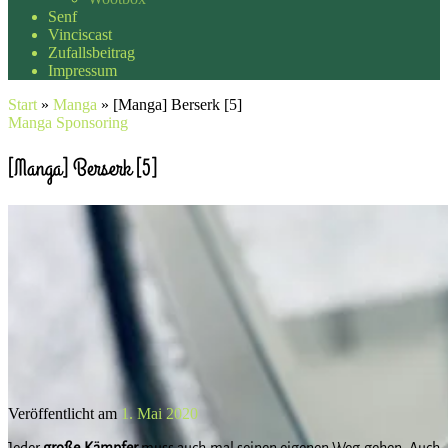
Senf
Vinciscast
Zufallsbeitrag
Impressum
Start
»
Manga
»
[Manga] Berserk [5]
Manga
Sponsoring
[Manga] Berserk [5]
Veröffentlicht am
1. Mai 2020
Jeder
große Kämpfer
muss auch mal seinen eigenen Weg gehen. Auch