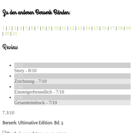
Zu den anderen Berserk Bänden:
1
|
2
|
3
|
4
|
5
|
6
|
7
|
8
|
9
|
10
|
11
|
12
|
13
|
14
|
15
|
16
|
17
|
18
|
19
|
20
|
21
Review
8/10
Story -
8/10
7/10
Zeichnung -
7/10
7/10
Einsteigerfreundlich -
7/10
7/10
Gesamteindruck -
7/10
7.3/10
Berserk: Ultimative Edition: Bd. 5