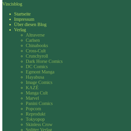
Vincisblog
Startseite
Impressum
Über diesen Blog
Verlag
Altraverse
Carlsen
Chinabooks
Cross-Cult
Crunchyroll
Dark Horse Comics
DC Comics
Egmont Manga
Hayabusa
Image Comics
KAZÉ
Manga Cult
Marvel
Panini Comics
Popcom
Reprodukt
Tokyopop
Skinless Crow
Splitter Verlag