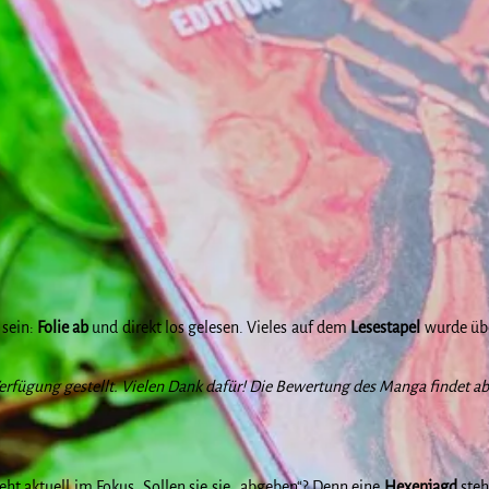
 sein:
Folie ab
und direkt los gelesen. Vieles auf dem
Lesestapel
wurde übe
erfügung gestellt. Vielen Dank dafür! Die Bewertung des Manga findet ab
ht aktuell im Fokus. Sollen sie sie „abgeben“? Denn eine
Hexenjagd
steh