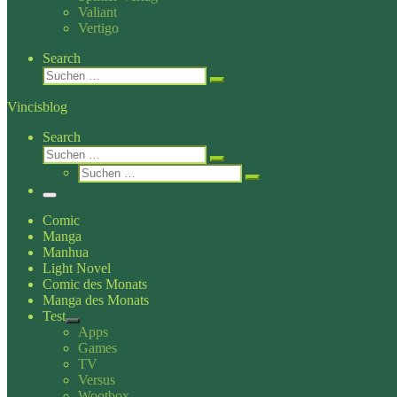
Valiant
Vertigo
Search
Suche
Suchen …
Vincisblog
Search
Suche
Suchen …
Suche
Suchen …
Menü
Comic
Manga
Manhua
Light Novel
Comic des Monats
Manga des Monats
Test
Apps
Games
TV
Versus
Wootbox