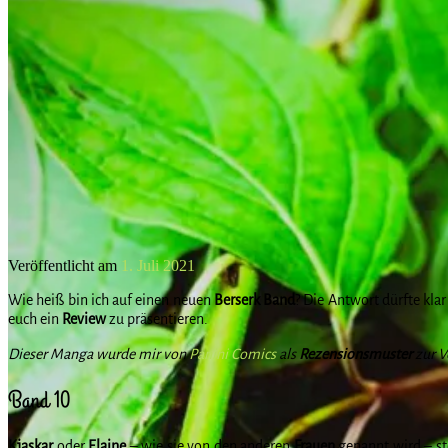
Veröffentlicht am
1. Juli 2021
Wie heiß bin ich auf einen neuen
Berserk
Band
? Die Antwort dürfte klar
euch ein
Review
zu präsentieren.
Dieser Manga wurde mir von
Panini Comics
als
Rezensionsmuster
zur V
Band 10
Kjaskar
oder
Elaine
– wie sie von den anderen
Frauen
genannt wird – ste