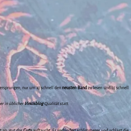
rsprungen, nur um a) schnell den
neusten
Band
zu lesen und b) schnell
er in üblicher
Vincisblog
Qualität statt.
t an, gut das
Guts
auftaucht. Er verhindert schlimmeres und schlägt die