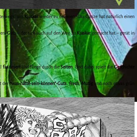
terwegs, um
Kjaskar
wieder zu befreien. Das Ganze hat natürlich einen
gen.
Guts
– der sich auch auf den Weg zu
Kjaskar
gemacht hat – gerät in
al
fasziniert
und fliege durch die
Seiten
. Und dabei spielt die
Geschichte
t der
“was-hätte-sein-können”-Guts
.
Frech
,
Mutig
und noch etwas grün