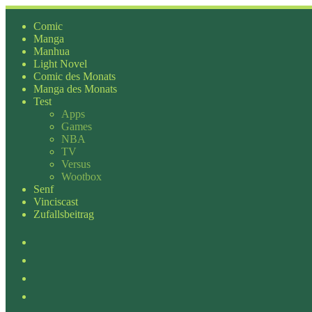
Zum
Inhalt
Comic
springen
Manga
Manhua
Light Novel
Comic des Monats
Manga des Monats
Test
Apps
Games
NBA
TV
Versus
Wootbox
Senf
Vinciscast
Zufallsbeitrag