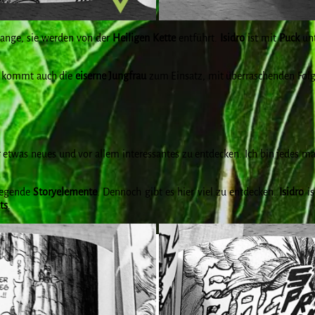
lange, sie werden von der
Heiligen
Kette
entführt.
Isidro
ist mit
Puck
un
kommt auch die
eiserne
Jungfrau
zum Einsatz, mit überraschenden Fol
 etwas neues und vor allem interessantes zu entdecken. Ich bin jedes m
wegende
Storyelemente
. Dennoch gibt es hier viel zu entdecken.
Isidro
is
ts
.