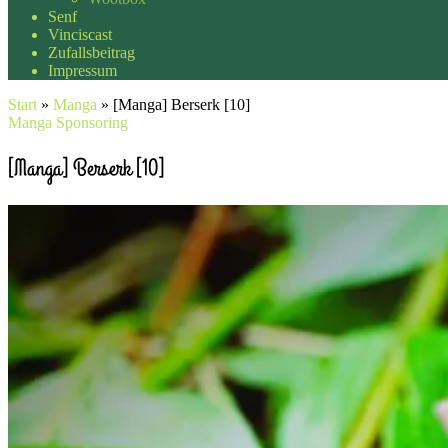
Senf
Vinciscast
Zufallsbeitrag
Impressum
Start
»
Manga
»
[Manga] Berserk [10]
Manga
Sponsoring
[Manga] Berserk [10]