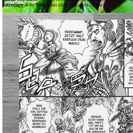
Ketzerjäger
in die
Flucht
. Aber die Hilfe kommt zu spät.