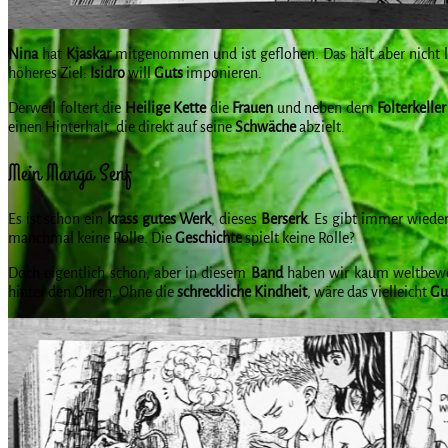
Nina
hat
Kjaskar
mitgenommen und ist geflohen. Das hält aber nicht 
höheres Ziel:
Isidro
will
Guts
imponieren.
Derweil foltert die
Heilige
Kette
die
Frauen
und neben dem
Folterkeller
einen Hinterhalt, die direkt auf seine
Schwäche
abzielt.
Mein Manga Senf
Es ist schon ein
krass gutes Werk
, dieses
Berserk
. Es gibt immer wieder
manchmal keine Rolle. Die
Geschichte
spielt keine Rolle?
Doch eigentlich schon, aber in diesem
Band
haben wir kaum weltbe
hinter den Ohren. Ohne die
schreckliche
Kindheit
, wäre das vielleicht
Gu