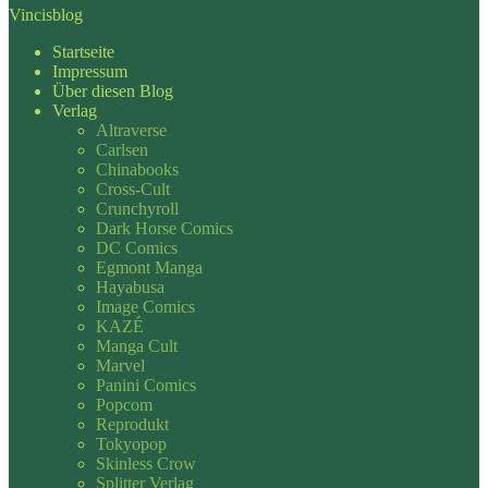
Vincisblog
Startseite
Impressum
Über diesen Blog
Verlag
Altraverse
Carlsen
Chinabooks
Cross-Cult
Crunchyroll
Dark Horse Comics
DC Comics
Egmont Manga
Hayabusa
Image Comics
KAZÉ
Manga Cult
Marvel
Panini Comics
Popcom
Reprodukt
Tokyopop
Skinless Crow
Splitter Verlag