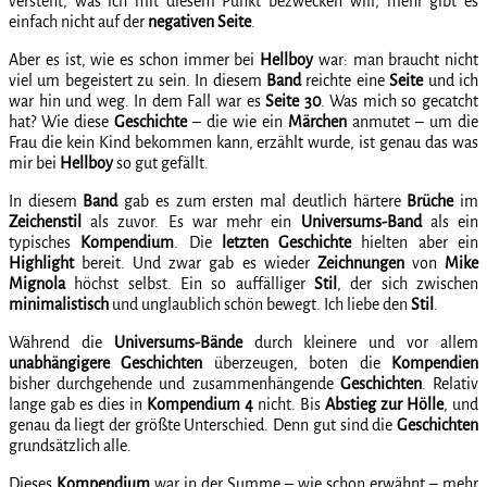
versteht, was ich mit diesem Punkt bezwecken will, mehr gibt es
einfach nicht auf der
negativen Seite
.
Aber es ist, wie es schon immer bei
Hellboy
war: man braucht nicht
viel um begeistert zu sein. In diesem
Band
reichte eine
Seite
und ich
war hin und weg. In dem Fall war es
Seite 30
. Was mich so gecatcht
hat? Wie diese
Geschichte
– die wie ein
Märchen
anmutet – um die
Frau die kein Kind bekommen kann, erzählt wurde, ist genau das was
mir bei
Hellboy
so gut gefällt.
In diesem
Band
gab es zum ersten mal deutlich härtere
Brüche
im
Zeichenstil
als zuvor. Es war mehr ein
Universums-Band
als ein
typisches
Kompendium
. Die
letzten Geschichte
hielten aber ein
Highlight
bereit. Und zwar gab es wieder
Zeichnungen
von
Mike
Mignola
höchst selbst. Ein so auffälliger
Stil
, der sich zwischen
minimalistisch
und unglaublich schön bewegt. Ich liebe den
Stil
.
Während die
Universums-Bände
durch kleinere und vor allem
unabhängigere Geschichten
überzeugen, boten die
Kompendien
bisher durchgehende und zusammenhängende
Geschichten
. Relativ
lange gab es dies in
Kompendium 4
nicht. Bis
Abstieg zur Hölle
, und
genau da liegt der größte Unterschied. Denn gut sind die
Geschichten
grundsätzlich alle.
Dieses
Kompendium
war in der Summe – wie schon erwähnt – mehr