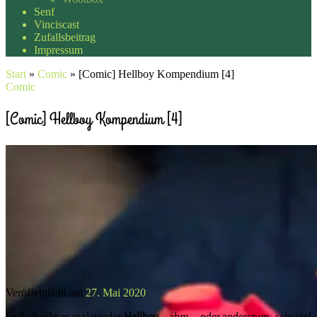
Senf
Vinciscast
Zufallsbeitrag
Impressum
Start
»
Comic
»
[Comic] Hellboy Kompendium [4]
Comic
[Comic] Hellboy Kompendium [4]
Veröffentlicht am
27. Mai 2020
Endlich gibt es mal wieder
Hellboy
… ähm … oder andersrum: sehr viel