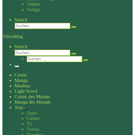
Valiant
Vertigo
Search
Suche
Suchen …
Vincisblog
Search
Suche
Suchen …
Suche
Suchen …
Menü
Comic
Manga
Manhua
Light Novel
Comic des Monats
Manga des Monats
Test
Apps
Games
TV
Versus
Wootbox