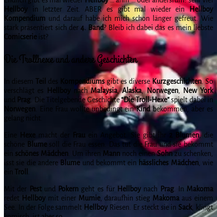
Hellboy
in letzter Zeit. ABER es gibt mal wieder ein
Hellboy
Kompendium
und darauf habe ich mich schon länger gefreut. Wie
stark präsentiert sich der
4. Band
? Bleib ich dabei das es mein liebste
Comicserie
ist?
Die Trollhexe und andere Geschichten
In diesem
Teil
des
Kompendiums
gibt es diverse
Kurzgeschichten
. So
verschlägt es
Hellboy
nach
Malaysia
,
Alaska
,
Norwegen
,
New York
und
Prag
. Die Titelgebende Geschichte
“Die Troll-Hexe”
spielt dabei in
Norwegen
. Eine Frau wollte unbedingt ein
Kind
bekommen, aber es
gelang nicht.
Eine
Hexe
macht der
Frau
ein Angebot. Sie gibt ihr
2 Blumen
, die
schöne
Blume
soll die Frau essen. Das tut die Frau und sie bekommt
ein
schönes Mädchen
. Um ihren
Mann
noch einen
Sohn
zu schenken,
isst sie die andere
Blume
und bekommt ein
hässliches Mädchen
, wie
ein
Troll
.
Mit der
Pest
und
Pokern
geht es für
Hellboy
nach
Prag
. In
Makoma
redet
Hellboy
mit einer
Mumie
, daraufhin stieg
Makoma
aus einem
See. In der Folge sammelt
Hellboy
Riesen. Er steckt sie in
Sack
, klingt
komisch, ist aber so.