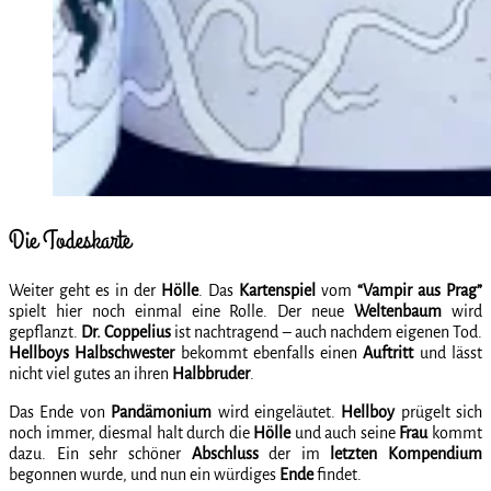
Die Todeskarte
Weiter geht es in der
Hölle
. Das
Kartenspiel
vom
“Vampir aus Prag”
spielt hier noch einmal eine Rolle. Der neue
Weltenbaum
wird
gepflanzt.
Dr. Coppelius
ist nachtragend – auch nachdem eigenen Tod.
Hellboys Halbschwester
bekommt ebenfalls einen
Auftritt
und lässt
nicht viel gutes an ihren
Halbbruder
.
Das Ende von
Pandämonium
wird eingeläutet.
Hellboy
prügelt sich
noch immer, diesmal halt durch die
Hölle
und auch seine
Frau
kommt
dazu. Ein sehr schöner
Abschluss
der im
letzten Kompendium
begonnen wurde, und nun ein würdiges
Ende
findet.