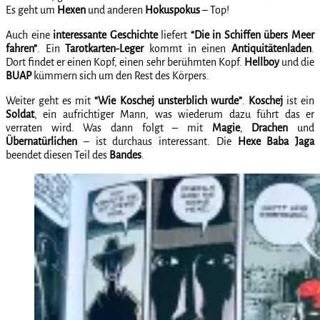
Es geht um
Hexen
und anderen
Hokuspokus
– Top!
Auch eine
interessante Geschichte
liefert
“Die in Schiffen übers Meer
fahren”
. Ein
Tarotkarten-Leger
kommt in einen
Antiquitätenladen
.
Dort findet er einen Kopf, einen sehr berühmten Kopf.
Hellboy
und die
BUAP
kümmern sich um den Rest des Körpers.
Weiter geht es mit
“Wie Koschej unsterblich wurde”
.
Koschej
ist ein
Soldat
, ein aufrichtiger Mann, was wiederum dazu führt das er
verraten wird. Was dann folgt – mit
Magie
,
Drachen
und
Übernatürlichen
– ist durchaus interessant. Die
Hexe
Baba Jaga
beendet diesen Teil des
Bandes
.