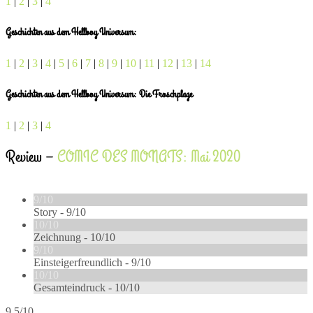
1
|
2
|
3
|
4
Geschichten aus dem Hellboy Universum:
1
|
2
|
3
|
4
|
5
|
6
|
7
|
8
|
9
|
10
|
11
|
12
|
13
|
14
Geschichten aus dem Hellboy Universum: Die Froschplage
1
|
2
|
3
|
4
Review –
COMIC DES MONATS: Mai 2020
9/10
Story -
9/10
10/10
Zeichnung -
10/10
9/10
Einsteigerfreundlich -
9/10
10/10
Gesamteindruck -
10/10
9.5/10