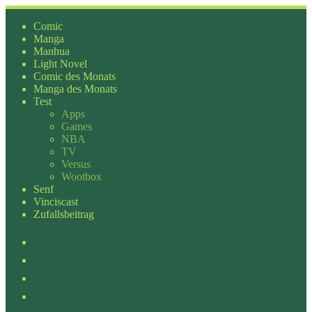
Zum
Inhalt
Comic
springen
Manga
Manhua
Light Novel
Comic des Monats
Manga des Monats
Test
Apps
Games
NBA
TV
Versus
Wootbox
Senf
Vinciscast
Zufallsbeitrag